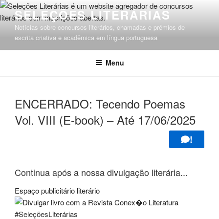
Pular
SELEÇÕES LITERÁRIAS
para
Notícias sobre concursos literários, chamadas e prêmios de
o
escrita criativa e acadêmica em língua portuguesa
conteúdo
Menu
ENCERRADO: Tecendo Poemas
Vol. VIII (E-book) – Até 17/06/2025
!
Continua após a nossa divulgação literária...
Espaço publicitário literário
#SeleçõesLiterárias