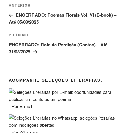
Navegação
Post
ANTERIOR
de
anterior
ENCERRADO: Poemas Florais Vol. VI (E-book) –
Post
Até 05/08/2025
Próximo
PRÓXIMO
post
ENCERRADO: Rota da Perdição (Contos) – Até
31/08/2025
ACOMPANHE SELEÇÕES LITERÁRIAS:
Por E-mail
Por Whatsapp