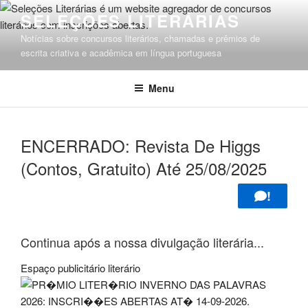
Pular
SELEÇÕES LITERÁRIAS
para
Notícias sobre concursos literários, chamadas e prêmios de
o
escrita criativa e acadêmica em língua portuguesa
conteúdo
Menu
ENCERRADO: Revista De Higgs
(Contos, Gratuito) Até 25/08/2025
!
Continua após a nossa divulgação literária...
Espaço publicitário literário