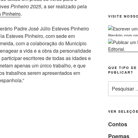
teves Pinheiro 2025
, a ser realizado pela
 Pinheiro
.
VISITE NOSS
erário Padre José Júlio Esteves Pinheiro
ília Esteves Pinheiro, com sede em
meida, com a colaboração do Município
menagear a vida e a obra da personalidade
articipar escritores de todas as idades e
metam apenas um único trabalho, e que
QUE TIPO DE
o os trabalhos serem apresentados em
PUBLICAR?
espanhola.”
Pesquisar
por:
VER SELEÇÕE
Contos
Poemas