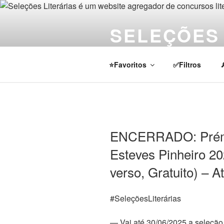
Pular
para
SELEÇÕES 
o
conteúdo
Notícias sobre concursos literá
⭐Favoritos
✅Filtros
ENCERRADO: Prémio
Esteves Pinheiro 20
verso, Gratuito) – A
#SeleçõesLiterárias
— Vai até 30/06/2025 a seleção 