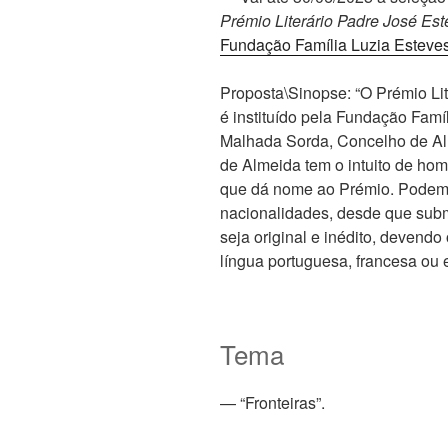
Prémio Literário Padre José Es
Fundação Família Luzia Esteves
Proposta\Sinopse: “O Prémio Lit
é instituído pela Fundação Fam
Malhada Sorda, Concelho de Al
de Almeida tem o intuito de ho
que dá nome ao Prémio. Podem p
nacionalidades, desde que sub
seja original e inédito, devend
língua portuguesa, francesa ou 
Tema
— “Fronteiras”.