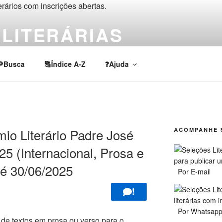
LITERÁRIAS
rios, chamadas e prêmios de escrita criativa e acadêmica em lí
🔎Busca
🔠Índice A-Z
❓Ajuda
 Literário Padre José
ACOMPANHE 
25 (Internacional, Prosa e
té 30/06/2025
Por E-mail
!
Por Whatsap
de textos em prosa ou verso para o