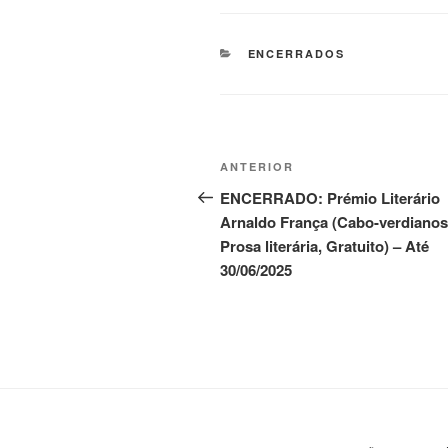
CATEGORIAS
ENCERRADOS
Navegação
Post
ANTERIOR
de
anterior
ENCERRADO: Prémio Literário
Arnaldo França (Cabo-verdianos
Post
Prosa literária, Gratuito) – Até
30/06/2025