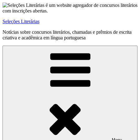
Pular
para
o
Seleções Literárias
conteúdo
Notícias sobre concursos literários, chamadas e prêmios de escrita
criativa e acadêmica em língua portuguesa
Menu