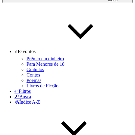
⭐Favoritos
Prêmio em dinheiro
Para Menores de 18
Gratuitos
Contos
Poemas
Livros de Ficção
✅Filtros
🔎Busca
🔠Índice A-Z