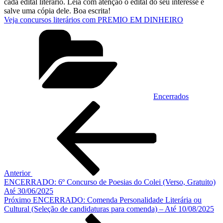
cada edital literário. Leia com atenção o edital do seu interesse e
salve uma cópia dele. Boa escrita!
Veja concursos literários com PREMIO EM DINHEIRO
Categorias
Encerrados
Navegação
Post
anterior
de
Post
Anterior
ENCERRADO: 6º Concurso de Poesias do Colei (Verso, Gratuito)
Até 30/06/2025
Próximo
Próximo
ENCERRADO: Comenda Personalidade Literária ou
post
Cultural (Seleção de candidaturas para comenda) – Até 10/08/2025