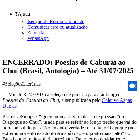
❓Ajuda
Isenção de Responsabilidade
Comunicar erro ou atualização
Anunciar
WhatsApp
ENCERRADO: Poesias do Caburaí ao
Chuí (Brasil, Antologia) – Até 31/07/2025
#SeleçõesLiterárias
!
— Vai até 31/07/2025 a seleção de poesias para a antologia
Poesias do Caburaí ao Chuí
, a ser publicada pelo
Coletivo Aspas
Duplas
.
Proposta\Sinopse: “Quem nunca ouviu falar na expressão “do
Oiapoque ao Chuí”, usada para se referir ao longo trecho que vai do
norte ao sul do país? No entanto, verdade seja dita: o Oiapoque (no
extremo norte do estado do Amapá) não é o ponto mais “alto” do
Brasil como muitos ainda acreditam. Daí o termo devidamente