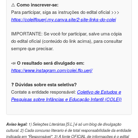
⚠️
Como inscrever-se:
Para participar, siga as instruções do edital oficial >>>
https://coleiffpuerj.my.canva.site/2-site-links-do-colei
IMPORTANTE: Se você for participar, salve uma cópia
do edital oficial (conteúdo do link acima), para consultar
sempre que precisar.
📣
O resultado será divulgado em:
https://www.instagram.com/colei.ffp.uerj/
❓
Dúvidas sobre esta seletiva?
Contate a entidade responsável:
Coletivo de Estudos e
Pesquisas sobre Infâncias e Educação Infantil (COLEI)
Aviso legal:
1) Seleções Literárias [S.L.] é só um blog de divulgação
cultural. 2) Cada concurso literario é de total responsabilidade da entidade
indicada em "Responsável". 3) A fonte OFICIAL de informações é o edital