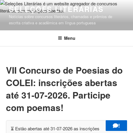
Pular
SELEÇÕES LITERÁRIAS
para
Notícias sobre concursos literários, chamadas e prêmios de
o
escrita criativa e acadêmica em língua portuguesa
conteúdo
Menu
VII Concurso de Poesias do
COLEI: inscrições abertas
até 31-07-2026. Participe
com poemas!
!
⏳ Estão abertas até 31-07-2026 as inscrições