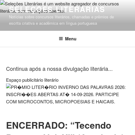
Pular
SELEÇÕES LITERÁRIAS
para
Notícias sobre concursos literários, chamadas e prêmios de
o
escrita criativa e acadêmica em língua portuguesa
conteúdo
Menu
Continua após a nossa divulgação literária...
Espaço publicitário literário
ENCERRADO: “Tecendo