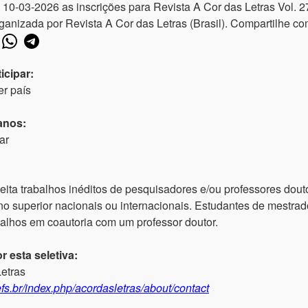
 10-03-2026 as inscrições para Revista A Cor das Letras Vol. 
a organizada por Revista A Cor das Letras (Brasil). Compartilhe 
icipar:
r país
anos:
ar
eita trabalhos inéditos de pesquisadores e/ou professores dout
ino superior nacionais ou internacionais. Estudantes de mestra
balhos em coautoria com um professor doutor.
 esta seletiva:
Letras
efs.br/index.php/acordasletras/about/contact