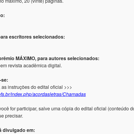
no máximo, 20 (vinte) páginas.
ão:
ara escritores selecionados:
 prêmio MÁXIMO, para autores selecionados:
 em revista acadêmica digital.
-se:
a as instruções do edital oficial >>>
uefs.br/index.php/acordasletras/Chamadas
 for participar, salve uma cópia do edital oficial (conteúdo do
e precisar.
á divulgado em: