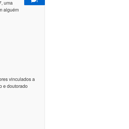
27, uma
com alguém
ores vinculados a
do e doutorado