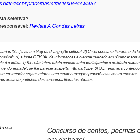
fs.br/index.php/acordasletras/issue/view/457
ta seletiva?
 responsável:
Revista A Cor das Letras
rárias [S.L.] é só um blog de divulgação cultural. 2) Cada concurso literario é de t
nsável". 3) A fonte OFICIAL de informações é o edital indicado em "Como inscrev
vale é o edital. 4) S.L. não intermedeia contato entre participantes e entidade respo
 de idoneidade": se lhe parecer suspeita, não participe. 6) S.L. removerá conteúd
a repreender organizadores nem tomar quaisquer providências contra terceiros.
es antes de participar dos concursos literarios abertos.
Concurso de contos, poemas e
ÁRIAS
em dinheiro!