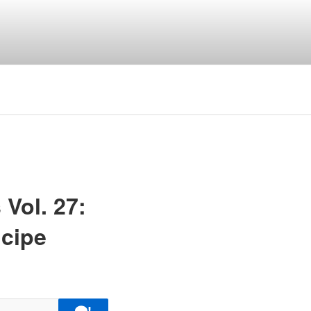
ngua portuguesa
Vol. 27:
icipe
!