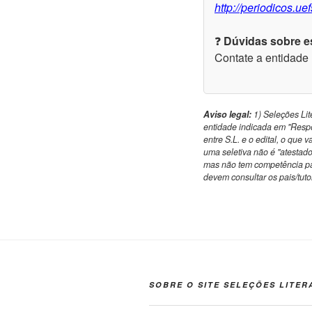
http://periodicos.ue
❓
Dúvidas sobre es
Contate a entidade
Aviso legal:
1) Seleções Lite
entidade indicada em "Respo
entre S.L. e o edital, o que 
uma seletiva não é "atestado
mas não tem competência par
devem consultar os pais/tutor
SOBRE O SITE SELEÇÕES LITER