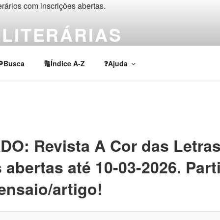
LITERÁRIAS
rios, chamadas e prêmios de escrita criativa e acadêmica em lí
🔎Busca
🔠Índice A-Z
❓Ajuda
: Revista A Cor das Letras 
 abertas até 10-03-2026. Part
ensaio/artigo!