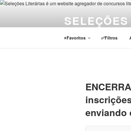
Pular
para
SELEÇÕES 
o
conteúdo
Notícias sobre concursos literá
⭐Favoritos
✅Filtros
ENCERRADO
inscrições
enviando 