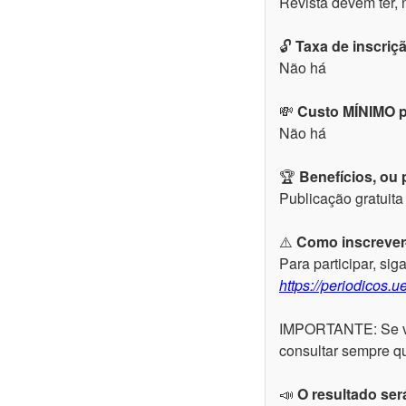
Revista devem ter, 
🔓
Taxa de inscriç
Não há
💸
Custo MÍNIMO p
Não há
🏆
Benefícios, ou
Publicação gratuita
⚠️
Como inscrever
Para participar, sig
https://periodicos.
IMPORTANTE: Se você
consultar sempre qu
📣
O resultado ser