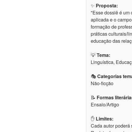
✨
Proposta:
"Esse dossiê é um co
aplicada e o campo 
formação de profess
práticas culturais/l
educação das relaçõ
💡
Tema:
Linguística, Educa
🎭
Categorias temá
Não-ficção
📝
Formas literária
Ensaio/Artigo
✋
Limites:
Cada autor poderá 