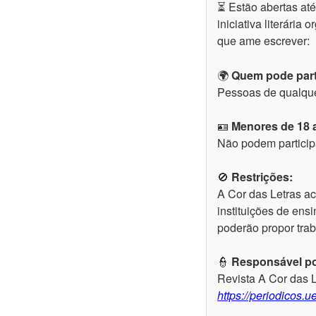
⏳ Estão abertas até
iniciativa literári
que ame escrever:
🌍
Quem pode part
Pessoas de qualque
🪪
Menores de 18 
Não podem particip
🚫
Restrições:
A Cor das Letras ac
instituições de ens
poderão propor tra
👮
Responsável por
Revista A Cor das 
https://periodicos.u