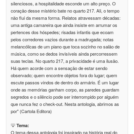
silenciosos, a hospitalidade esconde um alto preço. O
coração desse mistério bate no quarto 217. Ali, o tempo
não flui da mesma forma. Relatos atravessam décadas:
uma antiga camareira que ainda insiste em arrumar os
pertences dos hóspedes; risadas infantis que ecoam
pelos corredores vazios durante a madrugada; notas
melancólicas de um piano que toca sozinho no salão de
música, como se dedos invisíveis ainda percorressem
suas teclas. No quarto 217, a privacidade é uma ilusão.
Há quem acorde com a sensação de estar sendo
observado; quem encontre objetos fora do lugar; quem
escute passos vindos de dentro do armário. É um lugar
onde as memórias ganham corpo, as paredes guardam
segredos e o silêncio pode ser interrompido por alguém
que nunca fez o check-out. Nesta antologia, abrimos as
por" (Cartola Editora)
💡
Tema:
O tema dessa antologia foi inspirado na história real do