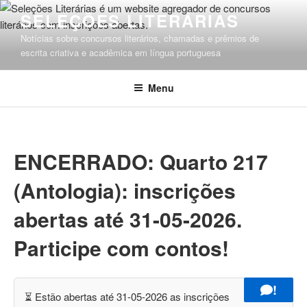
Pular
SELEÇÕES LITERÁRIAS
para
Notícias sobre concursos literários, chamadas e prêmios de
o
escrita criativa e acadêmica em língua portuguesa
conteúdo
Menu
ENCERRADO: Quarto 217
(Antologia): inscrições
abertas até 31-05-2026.
Participe com contos!
!
⏳ Estão abertas até 31-05-2026 as inscrições