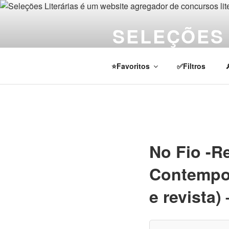
Pular
para
SELEÇÕES 
o
conteúdo
Notícias sobre concursos literá
⭐Favoritos
✅Filtros
No Fio -Re
Contempor
e revista