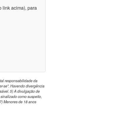
 link acima), para
otal responsabilidade da
er-se". Havendo divergência
nsável. 5) A divulgação de
o sinalizado como suspeito,
 7) Menores de 18 anos