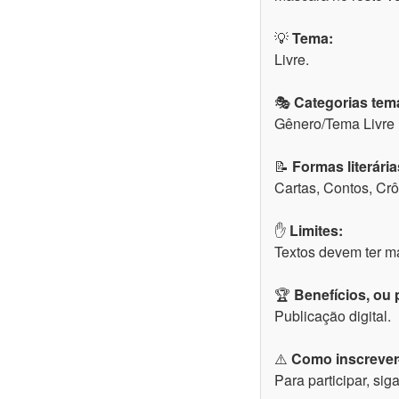
💡
Tema:
Livre.
🎭
Categorias temá
Gênero/Tema Livre
📝
Formas literária
Cartas, Contos, Crô
✋
Limites:
Textos devem ter m
🏆
Benefícios, ou
Publicação digital.
⚠️
Como inscrever
Para participar, sig