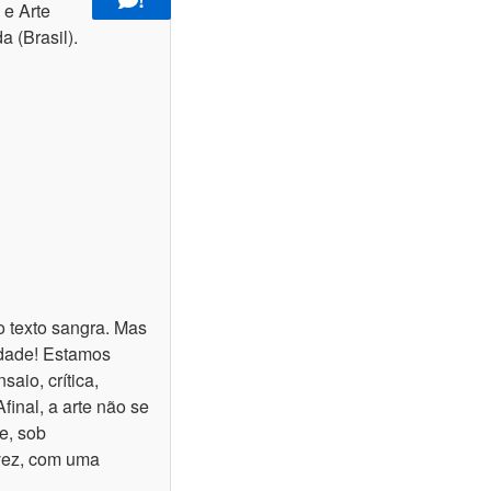
 e Arte
 (Brasil).
o texto sangra. Mas
erdade! Estamos
saio, crítica,
final, a arte não se
e, sob
lvez, com uma