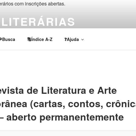
LITERÁRIAS
rios, chamadas e prêmios de escrita criativa e acadêmica em lí
🔎Busca
🔠Índice A-Z
❓Ajuda
vista de Literatura e Arte
ânea (cartas, contos, crônic
) – aberto permanentemente