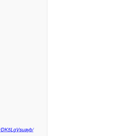
/p/DK5LgVsuayb/