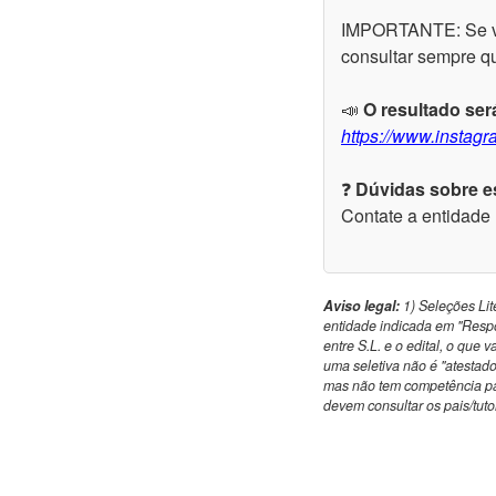
IMPORTANTE: Se você
consultar sempre qu
📣
O resultado ser
https://www.instagr
❓
Dúvidas sobre es
Contate a entidade
Aviso legal:
1) Seleções Lite
entidade indicada em "Respo
entre S.L. e o edital, o que 
uma seletiva não é "atestado
mas não tem competência par
devem consultar os pais/tutor