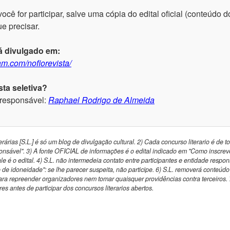
 for participar, salve uma cópia do edital oficial (conteúdo do
e precisar.
á divulgado em:
am.com/nofiorevista/
ta seletiva?
 responsável:
Raphael Rodrigo de Almeida
rárias [S.L.] é só um blog de divulgação cultural. 2) Cada concurso literario é de t
nsável". 3) A fonte OFICIAL de informações é o edital indicado em "Como inscrev
vale é o edital. 4) S.L. não intermedeia contato entre participantes e entidade respo
 de idoneidade": se lhe parecer suspeita, não participe. 6) S.L. removerá conteúd
a repreender organizadores nem tomar quaisquer providências contra terceiros.
es antes de participar dos concursos literarios abertos.