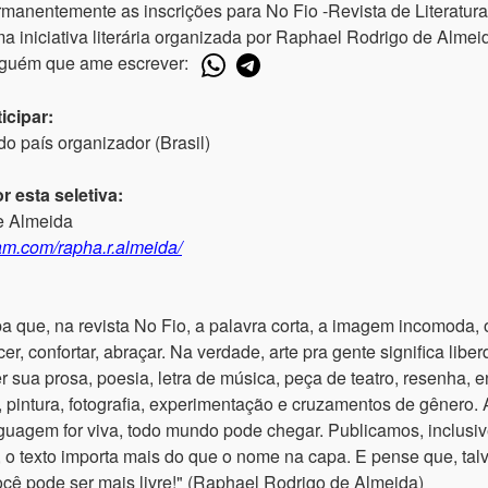
manentemente as inscrições para No Fio -Revista de Literatura
iniciativa literária organizada por Raphael Rodrigo de Almeida
lguém que ame escrever:
icipar:
o país organizador (Brasil)
 esta seletiva:
e Almeida
am.com/rapha.r.almeida/
ba que, na revista No Fio, a palavra corta, a imagem incomoda, 
, confortar, abraçar. Na verdade, arte pra gente significa lib
 sua prosa, poesia, letra de música, peça de teatro, resenha, en
, pintura, fotografia, experimentação e cruzamentos de gênero. A
guagem for viva, todo mundo pode chegar. Publicamos, inclusiv
 o texto importa mais do que o nome na capa. E pense que, ta
cê pode ser mais livre!" (Raphael Rodrigo de Almeida)