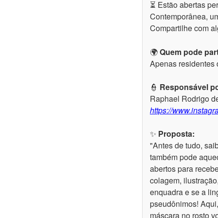
⏳ Estão abertas per
Contemporânea, uma 
Compartilhe com a
🌍
Quem pode part
Apenas residentes d
👮
Responsável por
Raphael Rodrigo d
https://www.instagr
✨
Proposta:
"Antes de tudo, sai
também pode aquecer
abertos para receber
colagem, ilustração
enquadra e se a lin
pseudônimos! Aqui,
máscara no rosto vo