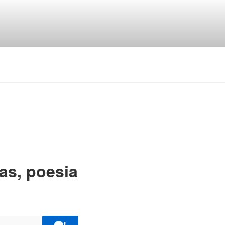
ngua portuguesa
as, poesia
!