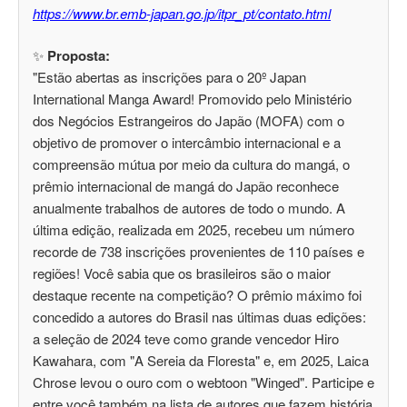
https://www.br.emb-japan.go.jp/itpr_pt/contato.html
✨
Proposta:
"Estão abertas as inscrições para o 20º Japan
International Manga Award! Promovido pelo Ministério
dos Negócios Estrangeiros do Japão (MOFA) com o
objetivo de promover o intercâmbio internacional e a
compreensão mútua por meio da cultura do mangá, o
prêmio internacional de mangá do Japão reconhece
anualmente trabalhos de autores de todo o mundo. A
última edição, realizada em 2025, recebeu um número
recorde de 738 inscrições provenientes de 110 países e
regiões! Você sabia que os brasileiros são o maior
destaque recente na competição? O prêmio máximo foi
concedido a autores do Brasil nas últimas duas edições:
a seleção de 2024 teve como grande vencedor Hiro
Kawahara, com "A Sereia da Floresta" e, em 2025, Laica
Chrose levou o ouro com o webtoon "Winged". Participe e
entre você também na lista de autores que fazem história