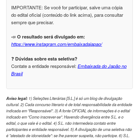
IMPORTANTE: Se você for participar, salve uma cópia
do edital oficial (conteúdo do link acima), para consultar
sempre que precisar.
📣
O resultado será divulgado em:
https://www.instagram.com/embaixadajapao/
❓
Dúvidas sobre esta seletiva?
Contate a entidade responsável:
Embaixada do Japão no
Brasil
Aviso legal:
1) Seleções Literárias [S.L.] é só um blog de divulgação
cultural. 2) Cada concurso literario é de total responsabilidade da entidade
indicada em "Responsável". 3) A fonte OFICIAL de informações é o edital
indicado em "Como inscrever-se". Havendo divergência entre S.L. e o
edital, o que vale é o edital. 4) S.L. não intermedeia contato entre
participantes e entidade responsável. 5) A divulgação de uma seletiva não
é "atestado de idoneidade": se lhe parecer suspeita, não participe. 6) S.L.