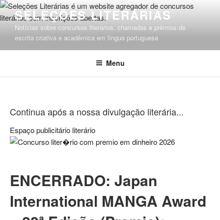
Pular
SELEÇÕES LITERÁRIAS
para
Notícias sobre concursos literários, chamadas e prêmios de
o
escrita criativa e acadêmica em língua portuguesa
conteúdo
Menu
Continua após a nossa divulgação literária...
Espaço publicitário literário
ENCERRADO: Japan
International MANGA Award