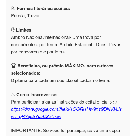
📝
Formas literárias aceitas:
Poesia, Trovas
✋
Limites:
Âmbito Nacional/internacional- Uma trova por
concorrente e por tema. Âmbito Estadual - Duas Trovas
por concorrente e por tema.
🏆
Benefícios, ou prêmio MÁXIMO, para autores
selecionados:
Diploma para cada um dos classificados no tema.
⚠️
Como inscrever-se:
Para participar, siga as instruções do edital oficial >>>
https://drive.google.com/file/d/1OGRi1Hw9xY9DNVMJs
wv_gRYq55YccD3s/view
IMPORTANTE: Se você for participar, salve uma cópia