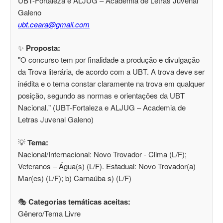
UBT-Fortaleza e ALJUG – Academia de Letras Juvenal
Galeno
ubt.ceara@gmail.com
✨
Proposta:
"O concurso tem por finalidade a produção e divulgação
da Trova literária, de acordo com a UBT. A trova deve ser
inédita e o tema constar claramente na trova em qualquer
posição, segundo as normas e orientações da UBT
Nacional." (UBT-Fortaleza e ALJUG – Academia de
Letras Juvenal Galeno)
💡
Tema:
Nacional/Internacional: Novo Trovador - Clima (L/F);
Veteranos – Água(s) (L/F). Estadual: Novo Trovador(a)
Mar(es) (L/F); b) Carnaúba s) (L/F)
🎭
Categorias temáticas aceitas:
Gênero/Tema Livre