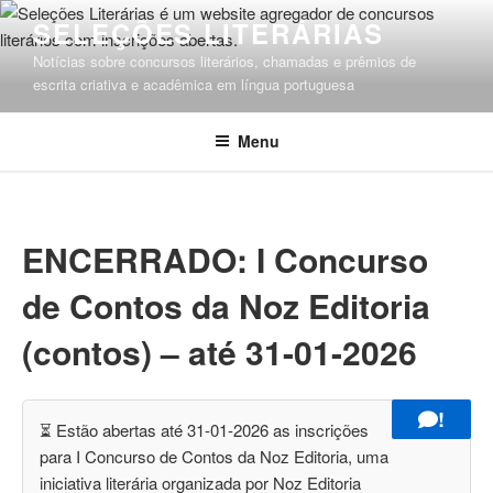
Pular
SELEÇÕES LITERÁRIAS
para
Notícias sobre concursos literários, chamadas e prêmios de
o
escrita criativa e acadêmica em língua portuguesa
conteúdo
Menu
ENCERRADO: I Concurso
de Contos da Noz Editoria
(contos) – até 31-01-2026
!
⏳ Estão abertas até 31-01-2026 as inscrições
para I Concurso de Contos da Noz Editoria, uma
iniciativa literária organizada por Noz Editoria