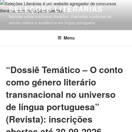
Pular
SELEÇÕES LITERÁRIAS
para
Notícias sobre concursos literários, chamadas e prêmios de
o
escrita criativa e acadêmica em língua portuguesa
conteúdo
Menu
“Dossiê Temático – O conto
como género literário
transnacional no universo
de língua portuguesa”
(Revista): inscrições
abertas até 30-09-2026.