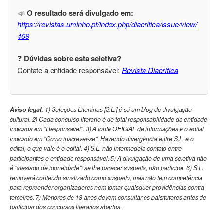
📣
O resultado será divulgado em:
https://revistas.uminho.pt/index.php/diacritica/issue/view/
469
❓
Dúvidas sobre esta seletiva?
Contate a entidade responsável:
Revista Diacrítica
Aviso legal:
1) Seleções Literárias [S.L.] é só um blog de divulgação
cultural. 2) Cada concurso literario é de total responsabilidade da entidade
indicada em "Responsável". 3) A fonte OFICIAL de informações é o edital
indicado em "Como inscrever-se". Havendo divergência entre S.L. e o
edital, o que vale é o edital. 4) S.L. não intermedeia contato entre
participantes e entidade responsável. 5) A divulgação de uma seletiva não
é "atestado de idoneidade": se lhe parecer suspeita, não participe. 6) S.L.
removerá conteúdo sinalizado como suspeito, mas não tem competência
para repreender organizadores nem tomar quaisquer providências contra
terceiros. 7) Menores de 18 anos devem consultar os pais/tutores antes de
participar dos concursos literarios abertos.