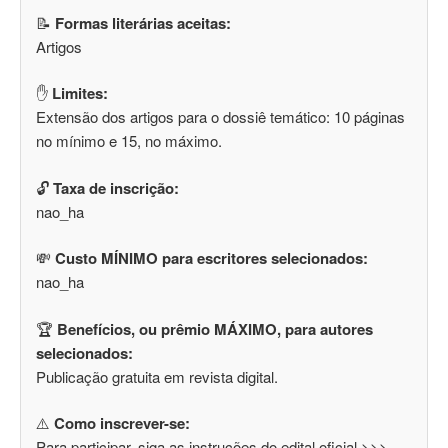
📝
Formas literárias aceitas:
Artigos
✋
Limites:
Extensão dos artigos para o dossiê temático: 10 páginas
no mínimo e 15, no máximo.
🔓
Taxa de inscrição:
nao_ha
💸
Custo MÍNIMO para escritores selecionados:
nao_ha
🏆
Benefícios, ou prêmio MÁXIMO, para autores
selecionados:
Publicação gratuita em revista digital.
⚠️
Como inscrever-se:
Para participar, siga as instruções do edital oficial >>>