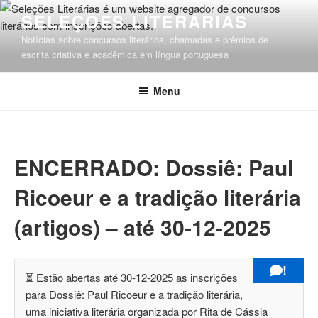
Pular
SELEÇÕES LITERÁRIAS
para
Notícias sobre concursos literários, chamadas e prêmios de
o
escrita criativa e acadêmica em língua portuguesa
conteúdo
Menu
ENCERRADO: Dossiê: Paul
Ricoeur e a tradição literária
(artigos) – até 30-12-2025
!
⏳ Estão abertas até 30-12-2025 as inscrições
para Dossiê: Paul Ricoeur e a tradição literária,
uma iniciativa literária organizada por Rita de Cássia