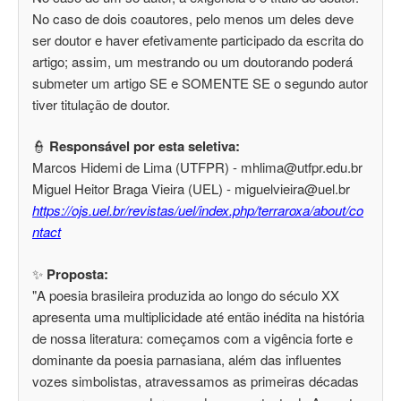
No caso de dois coautores, pelo menos um deles deve
ser doutor e haver efetivamente participado da escrita do
artigo; assim, um mestrando ou um doutorando poderá
submeter um artigo SE e SOMENTE SE o segundo autor
tiver titulação de doutor.
👮
Responsável por esta seletiva:
Marcos Hidemi de Lima (UTFPR) - mhlima@utfpr.edu.br
Miguel Heitor Braga Vieira (UEL) - miguelvieira@uel.br
https://ojs.uel.br/revistas/uel/index.php/terraroxa/about/co
ntact
✨
Proposta:
"A poesia brasileira produzida ao longo do século XX
apresenta uma multiplicidade até então inédita na história
de nossa literatura: começamos com a vigência forte e
dominante da poesia parnasiana, além das influentes
vozes simbolistas, atravessamos as primeiras décadas