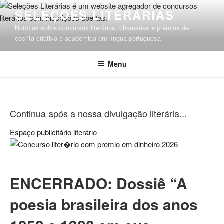
Pular
SELEÇÕES LITERÁRIAS
para
Notícias sobre concursos literários, chamadas e prêmios de
o
escrita criativa e acadêmica em língua portuguesa
conteúdo
Menu
Continua após a nossa divulgação literária...
Espaço publicitário literário
ENCERRADO: Dossiê “A
poesia brasileira dos anos