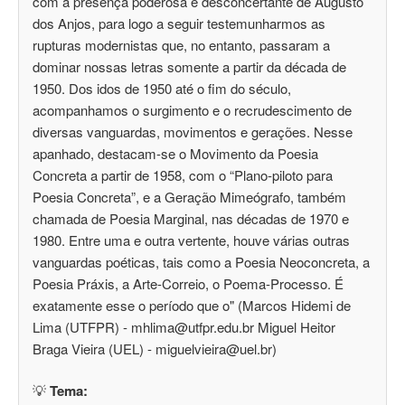
com a presença poderosa e desconcertante de Augusto
dos Anjos, para logo a seguir testemunharmos as
rupturas modernistas que, no entanto, passaram a
dominar nossas letras somente a partir da década de
1950. Dos idos de 1950 até o fim do século,
acompanhamos o surgimento e o recrudescimento de
diversas vanguardas, movimentos e gerações. Nesse
apanhado, destacam-se o Movimento da Poesia
Concreta a partir de 1958, com o “Plano-piloto para
Poesia Concreta”, e a Geração Mimeógrafo, também
chamada de Poesia Marginal, nas décadas de 1970 e
1980. Entre uma e outra vertente, houve várias outras
vanguardas poéticas, tais como a Poesia Neoconcreta, a
Poesia Práxis, a Arte-Correio, o Poema-Processo. É
exatamente esse o período que o" (Marcos Hidemi de
Lima (UTFPR) - mhlima@utfpr.edu.br Miguel Heitor
Braga Vieira (UEL) - miguelvieira@uel.br)
💡
Tema: