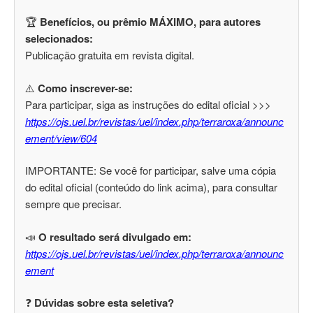
🏆
Benefícios, ou prêmio MÁXIMO, para autores
selecionados:
Publicação gratuita em revista digital.
⚠️
Como inscrever-se:
Para participar, siga as instruções do edital oficial >>>
https://ojs.uel.br/revistas/uel/index.php/terraroxa/announc
ement/view/604
IMPORTANTE: Se você for participar, salve uma cópia
do edital oficial (conteúdo do link acima), para consultar
sempre que precisar.
📣
O resultado será divulgado em:
https://ojs.uel.br/revistas/uel/index.php/terraroxa/announc
ement
❓
Dúvidas sobre esta seletiva?