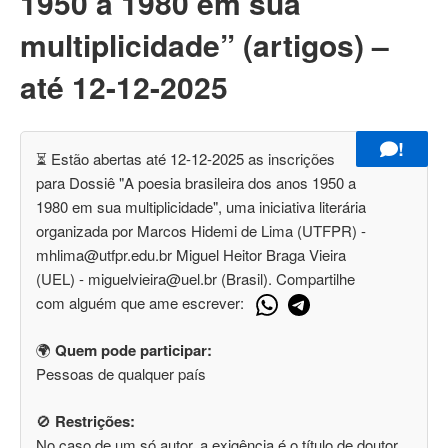
1950 a 1980 em sua
multiplicidade” (artigos) –
até 12-12-2025
!
⏳ Estão abertas até 12-12-2025 as inscrições
para Dossiê "A poesia brasileira dos anos 1950 a
1980 em sua multiplicidade", uma iniciativa literária
organizada por Marcos Hidemi de Lima (UTFPR) -
mhlima@utfpr.edu.br Miguel Heitor Braga Vieira
(UEL) - miguelvieira@uel.br (Brasil). Compartilhe
com alguém que ame escrever:
🌍
Quem pode participar:
Pessoas de qualquer país
🚫
Restrições:
No caso de um só autor, a exigência é o título de doutor.