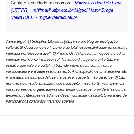
Contate a entidade responsável:
Marcos Hidemi de Lima
(UTFPR) - mhlima@utfpr.edu.br Miguel Heitor Braga
Vieira (UEL) - miguelvieira@uel.br
Aviso legal:
1) Seleções Literárias [S.L.] é só um blog de divulgação
cultural. 2) Cada concurso literario é de total responsabilidade da entidade
indicada em "Responsável". 3) A fonte OFICIAL de informações é o edital
indicado em "Como inscrever-se". Havendo divergência entre S.L. e o
edital, o que vale é o edital. 4) S.L. não intermedeia contato entre
participantes e entidade responsável. 5) A divulgação de uma seletiva não
é "atestado de idoneidade": se lhe parecer suspeita, não participe. 6) S.L.
removerá conteúdo sinalizado como suspeito, mas não tem competência
para repreender organizadores nem tomar quaisquer providências contra
terceiros. 7) Menores de 18 anos devem consultar os pais/tutores antes de
participar dos concursos literarios abertos.