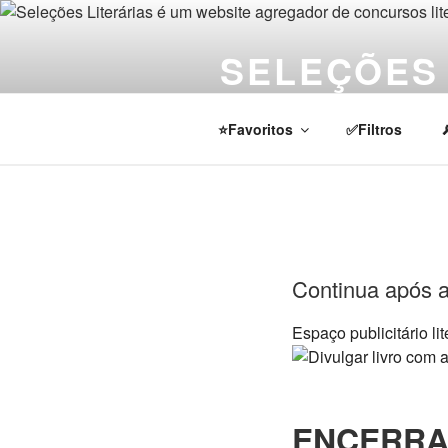
Pular
para
SELEÇÕES 
o
conteúdo
Notícias sobre concursos literá
⭐Favoritos
✅Filtros
Continua após a 
Espaço publicitário li
ENCERRAD