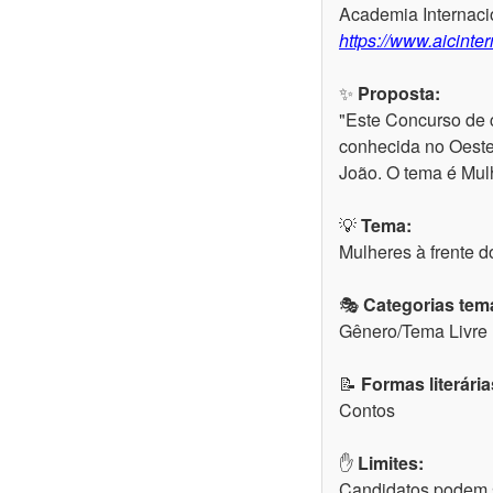
Academia Internacio
https://www.aicinte
✨
Proposta:
"Este Concurso de 
conhecida no Oeste 
João. O tema é Mulh
💡
Tema:
Mulheres à frente d
🎭
Categorias temá
Gênero/Tema Livre
📝
Formas literária
Contos
✋
Limites:
Candidatos podem s