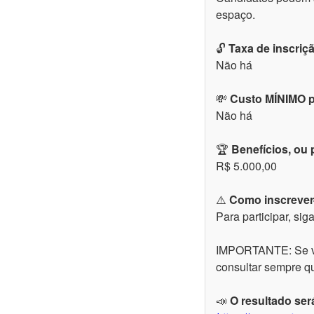
espaço.
🔓
Taxa de inscriç
Não há
💸
Custo MÍNIMO p
Não há
🏆
Benefícios, ou
R$ 5.000,00
⚠️
Como inscrever
Para participar, sig
IMPORTANTE: Se você
consultar sempre qu
📣
O resultado ser