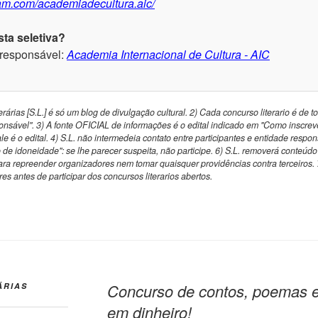
ram.com/academiadecultura.aic/
ta seletiva?
 responsável:
Academia Internacional de Cultura - AIC
rárias [S.L.] é só um blog de divulgação cultural. 2) Cada concurso literario é de t
nsável". 3) A fonte OFICIAL de informações é o edital indicado em "Como inscrev
vale é o edital. 4) S.L. não intermedeia contato entre participantes e entidade respo
 de idoneidade": se lhe parecer suspeita, não participe. 6) S.L. removerá conteúd
a repreender organizadores nem tomar quaisquer providências contra terceiros.
es antes de participar dos concursos literarios abertos.
Concurso de contos, poemas e
ÁRIAS
em dinheiro!