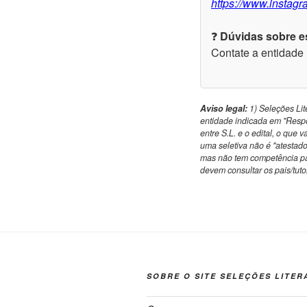
https://www.instag
❓
Dúvidas sobre es
Contate a entidade
Aviso legal:
1) Seleções Lite
entidade indicada em "Respo
entre S.L. e o edital, o que 
uma seletiva não é "atestado
mas não tem competência par
devem consultar os pais/tutor
SOBRE O SITE SELEÇÕES LITER