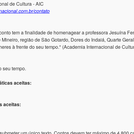
nal de Cultura - AIC
rnacional.com.br/contato
conto tem a finalidade de homenagear a professora Jesuína Fe
Mineiro, região de São Gotardo, Dores do Indaiá, Quarte Geral
eres à frente do seu tempo." (Academia Internacional de Cultur
o seu tempo.
ticas aceitas:
s aceitas:
ubmeter um único texto. Contos devem ter máximo de 4.800 c