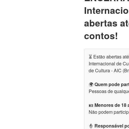
Internacio
abertas at
contos!
⏳ Estão abertas at
Internacional de Cul
de Cultura - AIC (
🌍
Quem pode part
Pessoas de qualque
🪪
Menores de 18 
Não podem particip
👮
Responsável por