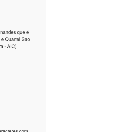
rnandes que é
 e Quartel São
a - AIC)
aracteres com