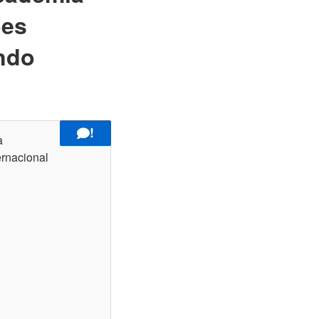
ões
ando
!
a
ernacional