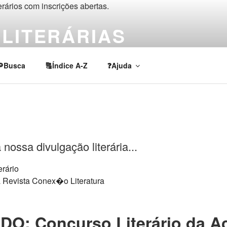
LITERÁRIAS
rios, chamadas e prêmios de escrita criativa e acadêmica em lí
🔎Busca
🔠Índice A-Z
❓Ajuda
nossa divulgação literária...
terário
O: Concurso Literário da A