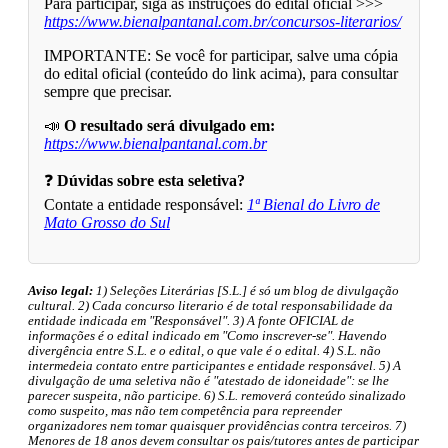
Para participar, siga as instruções do edital oficial >>>
https://www.bienalpantanal.com.br/concursos-literarios/
IMPORTANTE: Se você for participar, salve uma cópia
do edital oficial (conteúdo do link acima), para consultar
sempre que precisar.
📣
O resultado será divulgado em:
https://www.bienalpantanal.com.br
❓
Dúvidas sobre esta seletiva?
Contate a entidade responsável:
1ª Bienal do Livro de
Mato Grosso do Sul
Aviso legal:
1) Seleções Literárias [S.L.] é só um blog de divulgação
cultural. 2) Cada concurso literario é de total responsabilidade da
entidade indicada em "Responsável". 3) A fonte OFICIAL de
informações é o edital indicado em "Como inscrever-se". Havendo
divergência entre S.L. e o edital, o que vale é o edital. 4) S.L. não
intermedeia contato entre participantes e entidade responsável. 5) A
divulgação de uma seletiva não é "atestado de idoneidade": se lhe
parecer suspeita, não participe. 6) S.L. removerá conteúdo sinalizado
como suspeito, mas não tem competência para repreender
organizadores nem tomar quaisquer providências contra terceiros. 7)
Menores de 18 anos devem consultar os pais/tutores antes de participar