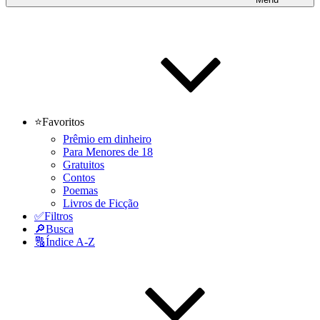
⭐Favoritos
Prêmio em dinheiro
Para Menores de 18
Gratuitos
Contos
Poemas
Livros de Ficção
✅Filtros
🔎Busca
🔠Índice A-Z