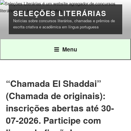
Pular
para
SELEÇÕES LITERÁRIAS
o
Notícias sobre concursos literários, chamadas e prêmios de
conteúdo
escrita criativa e acadêmica em língua portuguesa
Menu
“Chamada El Shaddai”
(Chamada de originais):
inscrições abertas até 30-
07-2026. Participe com