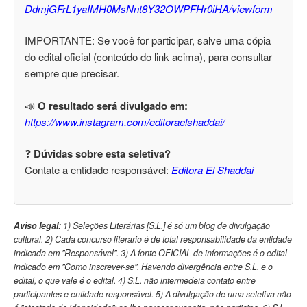
DdmjGFrL1yaIMH0MsNnt8Y32OWPFHr0iHA/viewform
IMPORTANTE: Se você for participar, salve uma cópia
do edital oficial (conteúdo do link acima), para consultar
sempre que precisar.
📣
O resultado será divulgado em:
https://www.instagram.com/editoraelshaddai/
❓
Dúvidas sobre esta seletiva?
Contate a entidade responsável:
Editora El Shaddai
Aviso legal:
1) Seleções Literárias [S.L.] é só um blog de divulgação
cultural. 2) Cada concurso literario é de total responsabilidade da entidade
indicada em "Responsável". 3) A fonte OFICIAL de informações é o edital
indicado em "Como inscrever-se". Havendo divergência entre S.L. e o
edital, o que vale é o edital. 4) S.L. não intermedeia contato entre
participantes e entidade responsável. 5) A divulgação de uma seletiva não