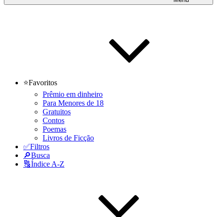
⭐Favoritos
Prêmio em dinheiro
Para Menores de 18
Gratuitos
Contos
Poemas
Livros de Ficção
✅Filtros
🔎Busca
🔠Índice A-Z