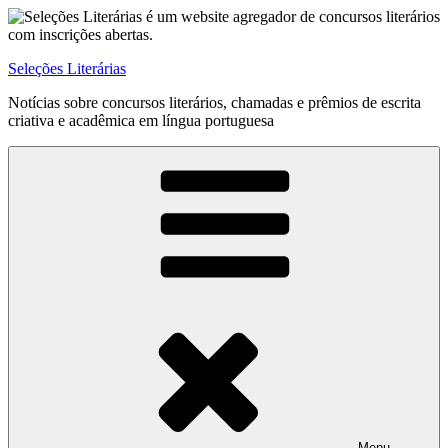
Pular
para
o
Seleções Literárias
conteúdo
Notícias sobre concursos literários, chamadas e prêmios de escrita
criativa e acadêmica em língua portuguesa
Menu