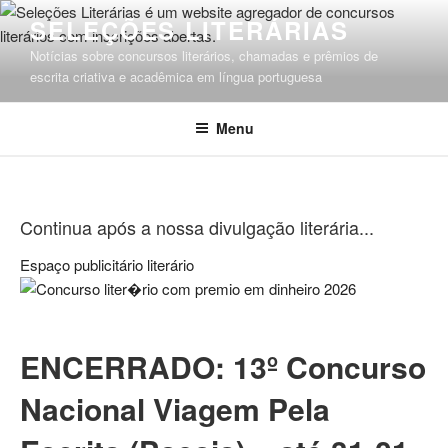
Pular
SELEÇÕES LITERÁRIAS
para
Notícias sobre concursos literários, chamadas e prêmios de
o
escrita criativa e acadêmica em língua portuguesa
conteúdo
Menu
Continua após a nossa divulgação literária...
Espaço publicitário literário
ENCERRADO: 13º Concurso
Nacional Viagem Pela