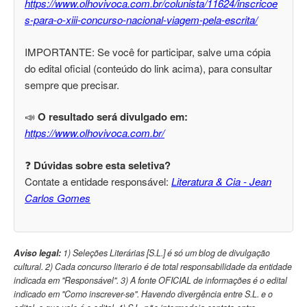
https://www.olhovivoca.com.br/colunista/11624/inscricoe
s-para-o-xiii-concurso-nacional-viagem-pela-escrita/
IMPORTANTE: Se você for participar, salve uma cópia
do edital oficial (conteúdo do link acima), para consultar
sempre que precisar.
📣
O resultado será divulgado em:
https://www.olhovivoca.com.br/
❓
Dúvidas sobre esta seletiva?
Contate a entidade responsável:
Literatura & Cia - Jean
Carlos Gomes
Aviso legal:
1) Seleções Literárias [S.L.] é só um blog de divulgação
cultural. 2) Cada concurso literario é de total responsabilidade da entidade
indicada em "Responsável". 3) A fonte OFICIAL de informações é o edital
indicado em "Como inscrever-se". Havendo divergência entre S.L. e o