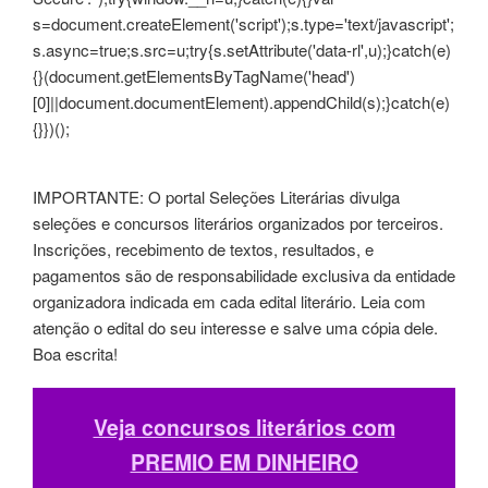
s=document.createElement('script');s.type='text/javascript';
s.async=true;s.src=u;try{s.setAttribute('data-rl',u);}catch(e)
{}(document.getElementsByTagName('head')
[0]||document.documentElement).appendChild(s);}catch(e)
{}})();
IMPORTANTE: O portal Seleções Literárias divulga
seleções e concursos literários organizados por terceiros.
Inscrições, recebimento de textos, resultados, e
pagamentos são de responsabilidade exclusiva da entidade
organizadora indicada em cada edital literário. Leia com
atenção o edital do seu interesse e salve uma cópia dele.
Boa escrita!
Veja concursos literários com
PREMIO EM DINHEIRO