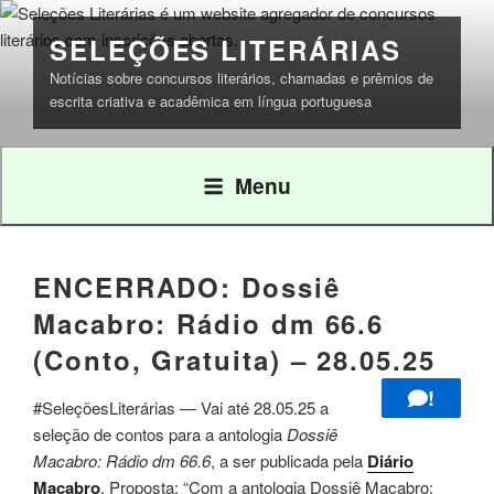
Pular
para
SELEÇÕES LITERÁRIAS
o
Notícias sobre concursos literários, chamadas e prêmios de
conteúdo
escrita criativa e acadêmica em língua portuguesa
Menu
ENCERRADO: Dossiê
Macabro: Rádio dm 66.6
(Conto, Gratuita) – 28.05.25
!
#SeleçõesLiterárias — Vai até 28.05.25 a
seleção de contos para a antologia
Dossiê
Macabro: Rádio dm 66.6
, a ser publicada pela
Diário
Macabro
. Proposta: “Com a antologia Dossiê Macabro: