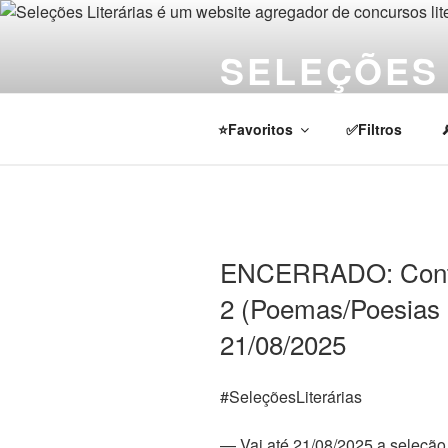
Pular
para
SELEÇÕES 
o
conteúdo
Notícias sobre concursos literá
⭐Favoritos
✅Filtros
ENCERRADO: Contos
2 (Poemas/Poesias 
21/08/2025
#SeleçõesLiterárias
— Vai até 21/08/2025 a seleção