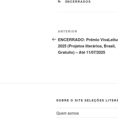
CATEGORIAS
ENCERRADOS
Navegação
Post
ANTERIOR
de
anterior
ENCERRADO: Prêmio VivaLeitu
2025 (Projetos literários, Brasil,
Post
Gratuito) – Até 11/07/2025
SOBRE O SITE SELEÇÕES LITER
Quem somos