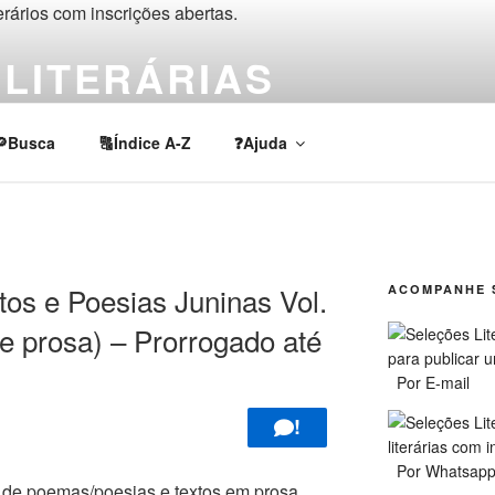
LITERÁRIAS
rios, chamadas e prêmios de escrita criativa e acadêmica em lí
🔎Busca
🔠Índice A-Z
❓Ajuda
 e Poesias Juninas Vol.
ACOMPANHE 
e prosa) – Prorrogado até
Por E-mail
!
Por Whatsap
 de poemas/poesias e textos em prosa