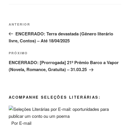
Navegação
Post
ANTERIOR
de
anterior
ENCERRADO: Terra devastada (Gênero literário
Post
livre, Contos) – Até 18/04/2025
Próximo
PRÓXIMO
post
ENCERRADO: [Prorrogada] 21º Prêmio Barco a Vapor
(Novela, Romance, Gratuita) – 31.03.25
ACOMPANHE SELEÇÕES LITERÁRIAS:
Por E-mail