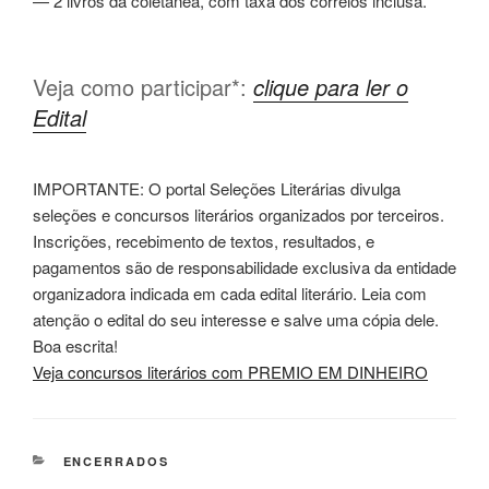
— 2 livros da coletânea, com taxa dos correios inclusa.
Veja como participar*:
clique para ler o
Edital
IMPORTANTE: O portal Seleções Literárias divulga
seleções e concursos literários organizados por terceiros.
Inscrições, recebimento de textos, resultados, e
pagamentos são de responsabilidade exclusiva da entidade
organizadora indicada em cada edital literário. Leia com
atenção o edital do seu interesse e salve uma cópia dele.
Boa escrita!
Veja concursos literários com PREMIO EM DINHEIRO
CATEGORIAS
ENCERRADOS