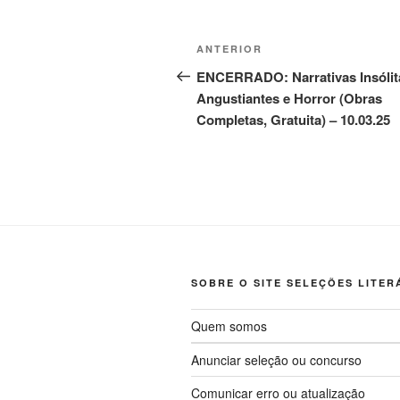
Navegação
Post
ANTERIOR
de
anterior
ENCERRADO: Narrativas Insólit
Angustiantes e Horror (Obras
Post
Completas, Gratuita) – 10.03.25
SOBRE O SITE SELEÇÕES LITER
Quem somos
Anunciar seleção ou concurso
Comunicar erro ou atualização