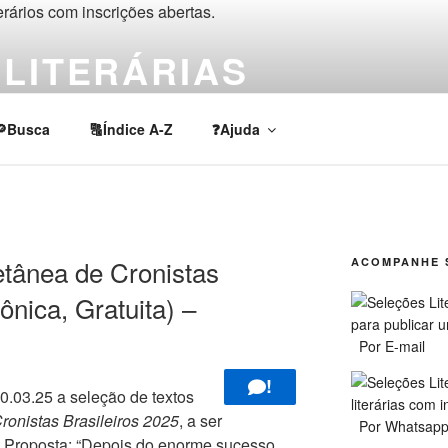
LITERÁRIAS
rios, chamadas e prêmios de escrita criativa e acadêmica em lí
🔎Busca
🔠Índice A-Z
❓Ajuda
ânea de Cronistas
ACOMPANHE 
ônica, Gratuita) –
Por E-mail
!
0.03.25 a seleção de textos
ronistas Brasileiros 2025
, a ser
Por Whatsap
. Proposta: “Depois do enorme sucesso