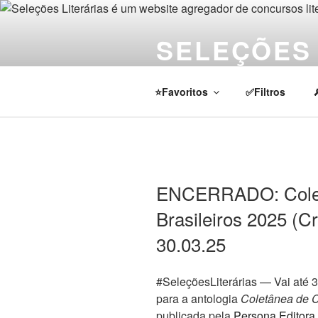
Pular
para
SELEÇÕES 
o
conteúdo
Notícias sobre concursos literá
⭐Favoritos
✅Filtros
ENCERRADO: Colet
Brasileiros 2025 (Cr
30.03.25
#SeleçõesLiterárias — Vai até 3
para a antologia
Coletânea de C
publicada pela
Persona Editora