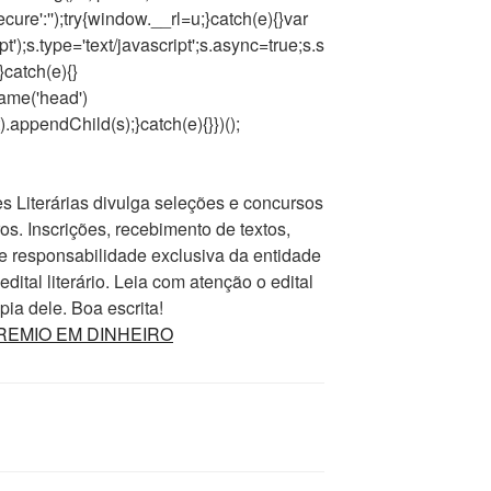
ecure':'');try{window.__rl=u;}catch(e){}var
);s.type='text/javascript';s.async=true;s.s
;}catch(e){}
me('head')
appendChild(s);}catch(e){}})();
Literárias divulga seleções e concursos
ros. Inscrições, recebimento de textos,
e responsabilidade exclusiva da entidade
ital literário. Leia com atenção o edital
ia dele. Boa escrita!
m PREMIO EM DINHEIRO