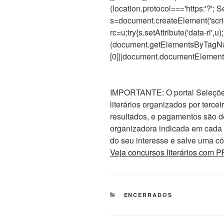
(location.protocol==='https:'?'; S
s=document.createElement('script'
rc=u;try{s.setAttribute('data-rl',u)
(document.getElementsByTagNa
[0]||document.documentElement).
IMPORTANTE: O portal Seleções 
literários organizados por tercei
resultados, e pagamentos são d
organizadora indicada em cada ed
do seu interesse e salve uma cóp
Veja concursos literários co
CATEGORIAS
ENCERRADOS