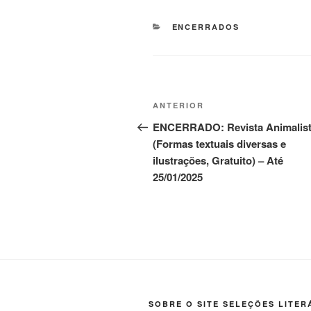
CATEGORIAS
ENCERRADOS
Navegação
Post
ANTERIOR
de
anterior
ENCERRADO: Revista Animalis
(Formas textuais diversas e
Post
ilustrações, Gratuito) – Até
25/01/2025
SOBRE O SITE SELEÇÕES LITER