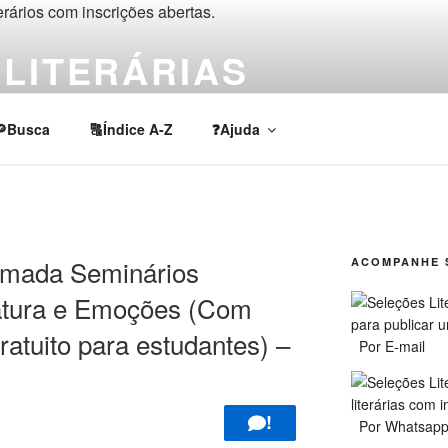
LITERÁRIAS
rios, chamadas e prêmios de escrita criativa e acadêmica em lí
🔎Busca
🔠Índice A-Z
❓Ajuda
ada Seminários
ACOMPANHE 
ratura e Emoções (Com
Gratuito para estudantes) –
Por E-mail
!
Por Whatsap