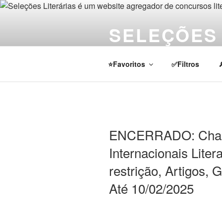
Pular
para
SELEÇÕES 
o
conteúdo
Notícias sobre concursos literá
⭐Favoritos
✅Filtros
ENCERRADO: Cham
Internacionais Lite
restrição, Artigos, 
Até 10/02/2025