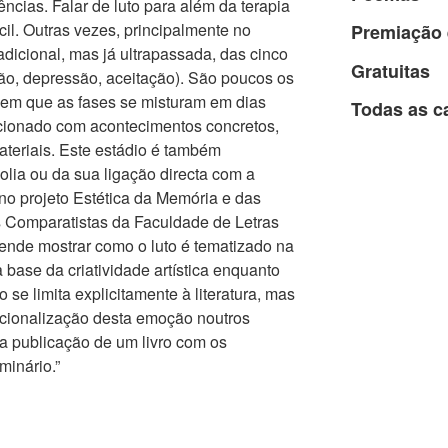
cias. Falar de luto para além da terapia
ácil. Outras vezes, principalmente no
Premiação 
radicional, mas já ultrapassada, das cinco
Gratuitas
ão, depressão, aceitação). São poucos os
em que as fases se misturam em dias
Todas as c
acionado com acontecimentos concretos,
teriais. Este estádio é também
lia ou da sua ligação directa com a
 no projeto Estética da Memória e das
 Comparatistas da Faculdade de Letras
ende mostrar como o luto é tematizado na
 a base da criatividade artística enquanto
o se limita explicitamente à literatura, mas
cionalização desta emoção noutros
 a publicação de um livro com os
minário.”