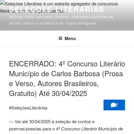
Pular
SELEÇÕES LITERÁRIAS
para
Notícias sobre concursos literários, chamadas e prêmios de
o
escrita criativa e acadêmica em língua portuguesa
conteúdo
Menu
ENCERRADO: 4º Concurso Literário
Município de Carlos Barbosa (Prosa
e Verso, Autores Brasileiros,
Gratuito) Até 30/04/2025
!
#SeleçõesLiterárias
— Vai até 30/04/2025 a seleção de contos e
poemas/poesias para o
4º Concurso Literário Município de