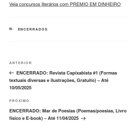
Veja concursos literários com PREMIO EM DINHEIRO
CATEGORIAS
ENCERRADOS
Navegação
Post
ANTERIOR
de
anterior
ENCERRADO: Revista Capixabista #1 (Formas
Post
textuais diversas e ilustrações, Gratuito) – Até
10/05/2025
Próximo
PRÓXIMO
post
ENCERRADO: Mar de Poesias (Poemas/poesias, Livro
físico e E-book) – Até 11/04/2025