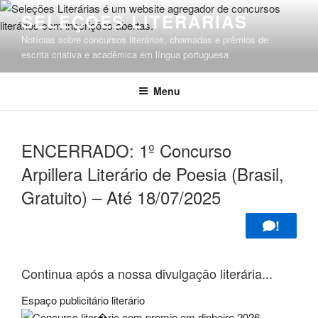
Pular
SELEÇÕES LITERÁRIAS
para
Notícias sobre concursos literários, chamadas e prêmios de
o
escrita criativa e acadêmica em língua portuguesa
conteúdo
Menu
ENCERRADO: 1º Concurso
Arpillera Literário de Poesia (Brasil,
Gratuito) – Até 18/07/2025
!
Continua após a nossa divulgação literária...
Espaço publicitário literário