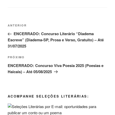
Navegação
Post
ANTERIOR
de
anterior
ENCERRADO: Concurso Literário “Diadema
Post
Escreve” (Diadema-SP, Prosa e Verso, Gratuito) – Até
31/07/2025
Próximo
PRÓXIMO
post
ENCERRADO: Concurso Viva Poesia 2025 (Poesias e
Haicais) – Até 05/08/2025
ACOMPANHE SELEÇÕES LITERÁRIAS: